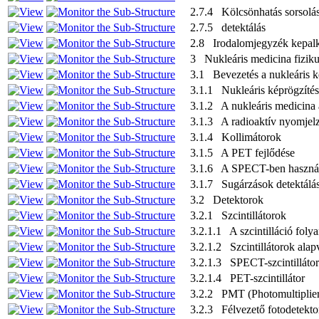
2.7.4 Kölcsönhatás sorsolá
2.7.5 detektálás
2.8 Irodalomjegyzék kepalko
3 Nukleáris medicina fizik
3.1 Bevezetés a nukleáris k
3.1.1 Nukleáris képrögzítés
3.1.2 A nukleáris medicina 
3.1.3 A radioaktív nyomjelzés
3.1.4 Kollimátorok
3.1.5 A PET fejlődése
3.1.6 A SPECT-ben használ
3.1.7 Sugárzások detektálás
3.2 Detektorok
3.2.1 Szcintillátorok
3.2.1.1 A szcintilláció folya
3.2.1.2 Szcintillátorok alap
3.2.1.3 SPECT-szcintillátor
3.2.1.4 PET-szcintillátor
3.2.2 PMT (Photomultiplie
3.2.3 Félvezető fotodetekto