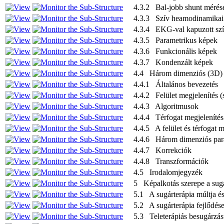
4.3.2 Bal-jobb shunt mérés
4.3.3 Szív heamodinamikai p
4.3.4 EKG-val kapuzott szív
4.3.5 Parametrikus képek
4.3.6 Funkcionális képek
4.3.7 Kondenzált képek
4.4 Három dimenziós (3D) a
4.4.1 Általános bevezetés
4.4.2 Felület megjelenítés (
4.4.3 Algoritmusok
4.4.4 Térfogat megjelenítés
4.4.5 A felület és térfogat 
4.4.6 Három dimenziós par
4.4.7 Korrekciók
4.4.8 Transzformációk
4.5 Irodalomjegyzék
5 Képalkotás szerepe a sug
5.1 A sugárterápia múltja és
5.2 A sugárterápia fejlődé
5.3 Teleterápiás besugárzás