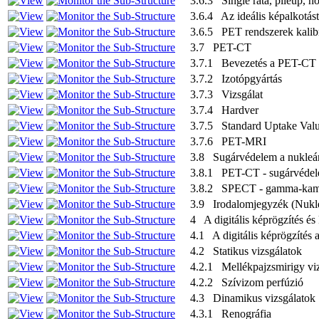
3.6.3 Single ráta, pileup, ho
3.6.4 Az ideális képalkotást
3.6.5 PET rendszerek kalibr
3.7 PET-CT
3.7.1 Bevezetés a PET-CT m
3.7.2 Izotópgyártás
3.7.3 Vizsgálat
3.7.4 Hardver
3.7.5 Standard Uptake Val
3.7.6 PET-MRI
3.8 Sugárvédelem a nukleár
3.8.1 PET-CT - sugárvéde
3.8.2 SPECT - gamma-kame
3.9 Irodalomjegyzék (Nukle
4 A digitális képrögzítés és
4.1 A digitális képrögzítés a
4.2 Statikus vizsgálatok
4.2.1 Mellékpajzsmirigy viz
4.2.2 Szívizom perfúzió
4.3 Dinamikus vizsgálatok
4.3.1 Renográfia