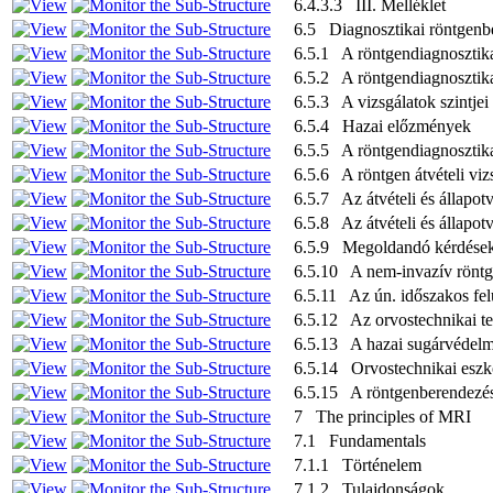
6.4.3.3 III. Melléklet
6.5 Diagnosztikai röntgenbe
6.5.1 A röntgendiagnosztikai
6.5.2 A röntgendiagnosztikai
6.5.3 A vizsgálatok szintjei
6.5.4 Hazai előzmények
6.5.5 A röntgendiagnosztika
6.5.6 A röntgen átvételi viz
6.5.7 Az átvételi és állapot
6.5.8 Az átvételi és állapot
6.5.9 Megoldandó kérdések, 
6.5.10 A nem-invazív röntge
6.5.11 Az ún. időszakos fel
6.5.12 Az orvostechnikai t
6.5.13 A hazai sugárvédelmi 
6.5.14 Orvostechnikai eszkö
6.5.15 A röntgenberendezés
7 The principles of MRI
7.1 Fundamentals
7.1.1 Történelem
7.1.2 Tulajdonságok