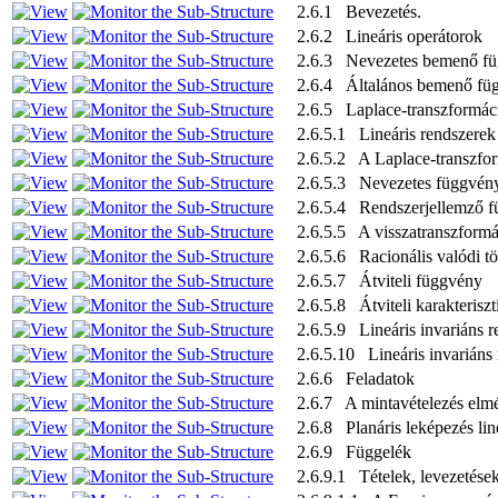
2.6.1 Bevezetés.
2.6.2 Lineáris operátorok
2.6.3 Nevezetes bemenő f
2.6.4 Általános bemenő füg
2.6.5 Laplace-transzformác
2.6.5.1 Lineáris rendszerek 
2.6.5.2 A Laplace-transzfor
2.6.5.3 Nevezetes függvény
2.6.5.4 Rendszerjellemző f
2.6.5.5 A visszatranszformál
2.6.5.6 Racionális valódi t
2.6.5.7 Átviteli függvény
2.6.5.8 Átviteli karakteriszt
2.6.5.9 Lineáris invariáns r
2.6.5.10 Lineáris invariáns 
2.6.6 Feladatok
2.6.7 A mintavételezés elmél
2.6.8 Planáris leképezés lin
2.6.9 Függelék
2.6.9.1 Tételek, levezetése