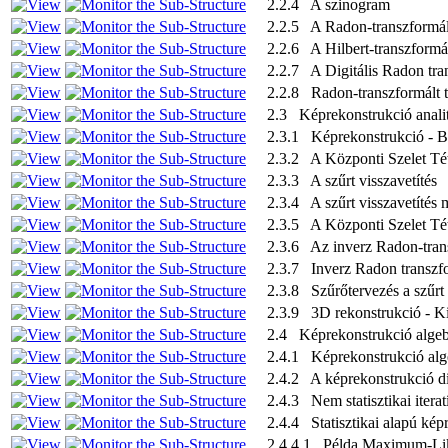
2.2.4 A szinogram
2.2.5 A Radon-transzformált
2.2.6 A Hilbert-transzformá
2.2.7 A Digitális Radon tra
2.2.8 Radon-transzformált t
2.3 Képrekonstrukció anali
2.3.1 Képrekonstrukció - B
2.3.2 A Központi Szelet Té
2.3.3 A szűrt visszavetítés
2.3.4 A szűrt visszavetítés 
2.3.5 A Központi Szelet Tét
2.3.6 Az inverz Radon-trans
2.3.7 Inverz Radon transzf
2.3.8 Szűrőtervezés a szűrt 
2.3.9 3D rekonstrukció - Ki
2.4 Képrekonstrukció algeb
2.4.1 Képrekonstrukció alg
2.4.2 A képrekonstrukció di
2.4.3 Nem statisztikai itera
2.4.4 Statisztikai alapú kép
2.4.4.1 Példa Maximum-Lik