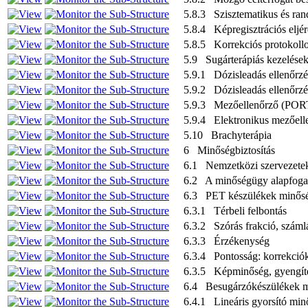
5.8.3 Szisztematikus és ra
5.8.4 Képregisztrációs eljé
5.8.5 Korrekciós protokoll
5.9 Sugárterápiás kezelések
5.9.1 Dózisleadás ellenőrz
5.9.2 Dózisleadás ellenőrzé
5.9.3 Mezőellenőrző (PORT
5.9.4 Elektronikus mezőell
5.10 Brachyterápia
6 Minőségbiztosítás
6.1 Nemzetközi szervezetek
6.2 A minőségügy alapfoga
6.3 PET készülékek minőség
6.3.1 Térbeli felbontás
6.3.2 Szórás frakció, számlá
6.3.3 Érzékenység
6.3.4 Pontosság: korrekciók
6.3.5 Képminőség, gyengítés
6.4 Besugárzókészülékek mi
6.4.1 Lineáris gyorsító min