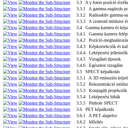
3.3 A γ foton pozíció érzéke
3.3.1 A gamma-sugárzás pozi
3.3.2 Radioaktív gamma-sug
3.3.3 A centroid módszer é
3.4 Gamma kamera és képa
3.4.1 Gamma kamera felépí
3.4.2 Pozíció-meghatározá
3.4.3 Képkorrekciók és kal
3.4.4 Leképezési jellemzők 
3.4.5 Vizsgálati típusok
3.4.6 Egésztest vizsgálat
3.5 SPECT képalkotás
3.5.1 A 3D emissziós képrög
3.5.2 Rekonstrukció módsz
3.5.3 Konjugált projekciók
3.5.4 Leképezési hibák
3.5.5 Pinhole SPECT
3.6 PET képalkotás
3.6.1 A PET alapelve
3.6.2 Időzítés