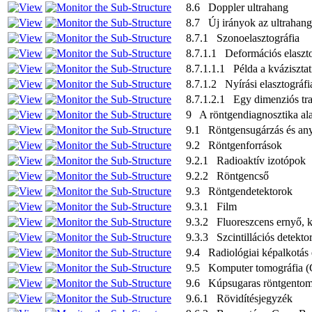
8.6 Doppler ultrahang
8.7 Új irányok az ultrahang
8.7.1 Szonoelasztográfia
8.7.1.1 Deformációs elaszto
8.7.1.1.1 Példa a kváziszta
8.7.1.2 Nyírási elasztográfi
8.7.1.2.1 Egy dimenziós tra
9 A röntgendiagnosztika ala
9.1 Röntgensugárzás és anya
9.2 Röntgenforrások
9.2.1 Radioaktív izotópok
9.2.2 Röntgencső
9.3 Röntgendetektorok
9.3.1 Film
9.3.2 Fluoreszcens ernyő, k
9.3.3 Szcintillációs detekto
9.4 Radiológiai képalkotás 
9.5 Komputer tomográfia (C
9.6 Kúpsugaras röntgentom
9.6.1 Rövidítésjegyzék