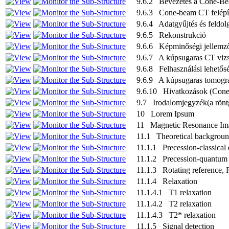
9.6.2 Bevezetés a Cone-Be
9.6.3 Cone-beam CT felépí
9.6.4 Adatgyűjtés és feldol
9.6.5 Rekonstrukció
9.6.6 Képminőségi jellemz
9.6.7 A kúpsugaras CT vizsg
9.6.8 Felhasználási lehetős
9.6.9 A kúpsugaras tomográf
9.6.10 Hivatkozások (Con
9.7 Irodalomjegyzék(a röntg
10 Lorem Ipsum
11 Magnetic Resonance Im
11.1 Theoretical backgroun
11.1.1 Precession-classical 
11.1.2 Precession-quantum 
11.1.3 Rotating reference, 
11.1.4 Relaxation
11.1.4.1 T1 relaxation
11.1.4.2 T2 relaxation
11.1.4.3 T2* relaxation
11.1.5 Signal detection