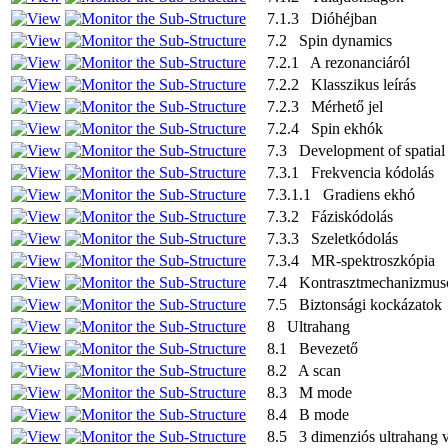
7.1.3 Dióhéjban
7.2 Spin dynamics
7.2.1 A rezonanciáról
7.2.2 Klasszikus leírás
7.2.3 Mérhető jel
7.2.4 Spin ekhók
7.3 Development of spatial 
7.3.1 Frekvencia kódolás
7.3.1.1 Gradiens ekhó
7.3.2 Fáziskódolás
7.3.3 Szeletkódolás
7.3.4 MR-spektroszkópia
7.4 Kontrasztmechanizmus
7.5 Biztonsági kockázatok
8 Ultrahang
8.1 Bevezető
8.2 A scan
8.3 M mode
8.4 B mode
8.5 3 dimenziós ultrahang v