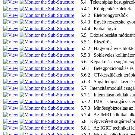
5.4 Teleterápiás besugárzó
5.4.1 Röntgenkészülékek
5.4.2 Elektrongyorsítók
5.4.3 Egyéb részecske gyor
5.4.4 Kobaltágyú
5.5 Dóziseloszlást módosító
5.5.1 Ékszűrők
5.5.2 Hagyományos blokk
5.5.3 Sokleveles kollimáto
5.6 Képalkotás a sugárterá
5.6.1 Betegpozicionálás és 
5.6.2 CT-készülékek terápi
5.6.3 Sugárterápiás kezelés
5.7 Intenzitásmodulált sugá
5.7.1 Intenzitásmodulált su
5.7.2 IMRT-s besugárzáste
5.7.3 Minőségbiztosítás az
5.7.4 Az IMRT klinikai alk
5.8 Képvezérelt sugárteráp
5.8.1 Az IGRT technikai le
5.8.2 Mozgó céltérfogat be