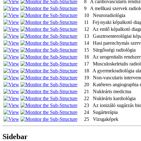
8 A cardiovascularis rendsz
9 A mellkasi szervek radioló
10 Neuroradiológia
11 Fej-nyaki képalkotó dia
12 Az emlő képalkotó diagn
13 Gasztroenterológiai képa
14 Hasi parenchymás szerve
15 Sürgősségi radiológia
16 Az urogenitalis rendszer
17 Musculoskeletalis radiol
18 A gyermekradiológia ala
19 Non-vascularis interven
20 Katéteres angiographia és
21 Nukleáris medicina
22 Nukleáris kardiológia
23 Az ionizáló sugárzás bio
24 Sugárterápia
25 Vizsgaképek
Sidebar