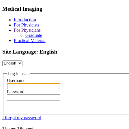
Medical Imaging
Introduction
For Physicists
For Physicians
Graduate
Practical Material
Site Language: English
Log in as…
Username:
Password:
I forgot my password
Theme: Tikinewt