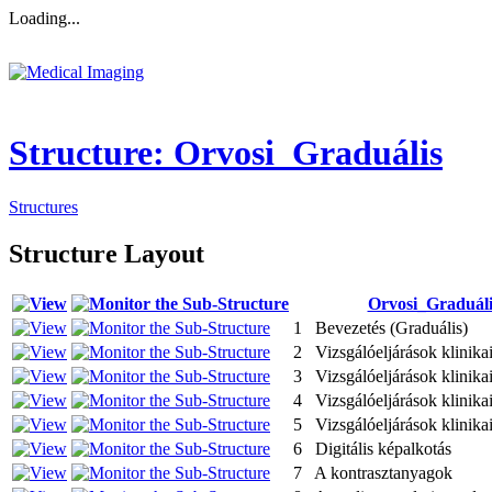
Loading...
Structure: Orvosi_Graduális
Structures
Structure Layout
Orvosi_Graduáli
1 Bevezetés (Graduális)
2 Vizsgálóeljárások klinika
3 Vizsgálóeljárások klinikai
4 Vizsgálóeljárások klinika
5 Vizsgálóeljárások klinika
6 Digitális képalkotás
7 A kontrasztanyagok