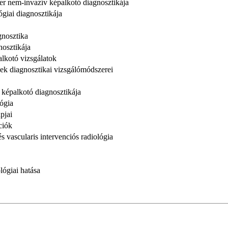
er nem-invazív képalkotó diagnosztikája
giai diagnosztikája
gnosztika
osztikája
lkotó vizsgálatok
k diagnosztikai vizsgálómódszerei
 képalkotó diagnosztikája
ógia
pjai
ciók
 vascularis intervenciós radiológia
lógiai hatása