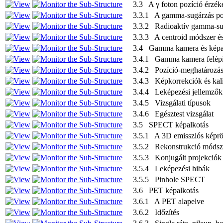
3.3 A γ foton pozíció érzéke
3.3.1 A gamma-sugárzás pozi
3.3.2 Radioaktív gamma-sug
3.3.3 A centroid módszer é
3.4 Gamma kamera és képa
3.4.1 Gamma kamera felépí
3.4.2 Pozíció-meghatározá
3.4.3 Képkorrekciók és kal
3.4.4 Leképezési jellemzők 
3.4.5 Vizsgálati típusok
3.4.6 Egésztest vizsgálat
3.5 SPECT képalkotás
3.5.1 A 3D emissziós képrög
3.5.2 Rekonstrukció módsz
3.5.3 Konjugált projekciók
3.5.4 Leképezési hibák
3.5.5 Pinhole SPECT
3.6 PET képalkotás
3.6.1 A PET alapelve
3.6.2 Időzítés