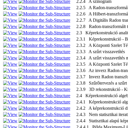
2.2.4 A szinogram
2.2.5 A Radon-transzformált
2.2.6 A Hilbert-transzformá
2.2.7 A Digitális Radon tra
2.2.8 Radon-transzformált t
2.3 Képrekonstrukció anali
2.3.1 Képrekonstrukció - B
2.3.2 A Központi Szelet Té
2.3.3 A szűrt visszavetítés
2.3.4 A szűrt visszavetítés 
2.3.5 A Központi Szelet Tét
2.3.6 Az inverz Radon-trans
2.3.7 Inverz Radon transzf
2.3.8 Szűrőtervezés a szűrt 
2.3.9 3D rekonstrukció - Ki
2.4 Képrekonstrukció algeb
2.4.1 Képrekonstrukció alg
2.4.2 A képrekonstrukció di
2.4.3 Nem statisztikai itera
2.4.4 Statisztikai alapú kép
2.4.4.1 Példa Maximum-Lik