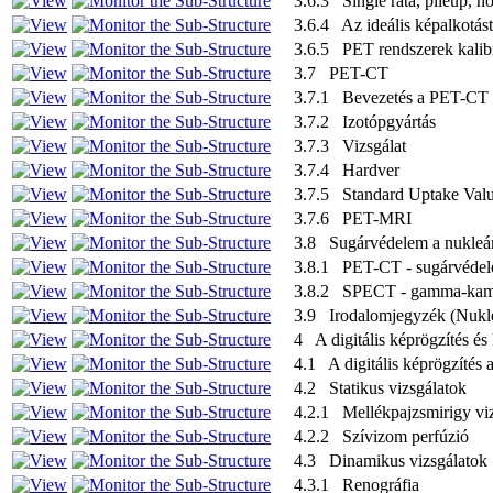
3.6.3 Single ráta, pileup, ho
3.6.4 Az ideális képalkotást
3.6.5 PET rendszerek kalibr
3.7 PET-CT
3.7.1 Bevezetés a PET-CT m
3.7.2 Izotópgyártás
3.7.3 Vizsgálat
3.7.4 Hardver
3.7.5 Standard Uptake Val
3.7.6 PET-MRI
3.8 Sugárvédelem a nukleár
3.8.1 PET-CT - sugárvéde
3.8.2 SPECT - gamma-kame
3.9 Irodalomjegyzék (Nukle
4 A digitális képrögzítés és
4.1 A digitális képrögzítés a
4.2 Statikus vizsgálatok
4.2.1 Mellékpajzsmirigy viz
4.2.2 Szívizom perfúzió
4.3 Dinamikus vizsgálatok
4.3.1 Renográfia