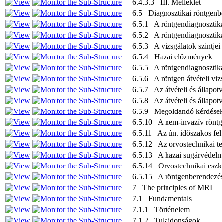
6.4.3.3 III. Melléklet
6.5 Diagnosztikai röntgenbe
6.5.1 A röntgendiagnosztikai
6.5.2 A röntgendiagnosztikai
6.5.3 A vizsgálatok szintjei
6.5.4 Hazai előzmények
6.5.5 A röntgendiagnosztika
6.5.6 A röntgen átvételi viz
6.5.7 Az átvételi és állapot
6.5.8 Az átvételi és állapot
6.5.9 Megoldandó kérdések, 
6.5.10 A nem-invazív röntge
6.5.11 Az ún. időszakos fel
6.5.12 Az orvostechnikai t
6.5.13 A hazai sugárvédelmi 
6.5.14 Orvostechnikai eszkö
6.5.15 A röntgenberendezés
7 The principles of MRI
7.1 Fundamentals
7.1.1 Történelem
7.1.2 Tulajdonságok