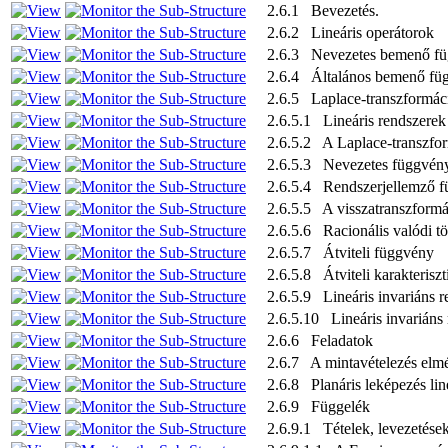
2.6.1 Bevezetés.
2.6.2 Lineáris operátorok
2.6.3 Nevezetes bemenő f
2.6.4 Általános bemenő füg
2.6.5 Laplace-transzformác
2.6.5.1 Lineáris rendszerek 
2.6.5.2 A Laplace-transzfor
2.6.5.3 Nevezetes függvény
2.6.5.4 Rendszerjellemző f
2.6.5.5 A visszatranszformál
2.6.5.6 Racionális valódi t
2.6.5.7 Átviteli függvény
2.6.5.8 Átviteli karakteriszt
2.6.5.9 Lineáris invariáns r
2.6.5.10 Lineáris invariáns 
2.6.6 Feladatok
2.6.7 A mintavételezés elmél
2.6.8 Planáris leképezés lin
2.6.9 Függelék
2.6.9.1 Tételek, levezetése