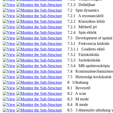
7.1.3 Dióhéjban
7.2 Spin dynamics
7.2.1 A rezonanciáról
7.2.2 Klasszikus leírás
7.2.3 Mérhető jel
7.2.4 Spin ekhók
7.3 Development of spatial 
7.3.1 Frekvencia kódolás
7.3.1.1 Gradiens ekhó
7.3.2 Fáziskódolás
7.3.3 Szeletkódolás
7.3.4 MR-spektroszkópia
7.4 Kontrasztmechanizmus
7.5 Biztonsági kockázatok
8 Ultrahang
8.1 Bevezető
8.2 A scan
8.3 M mode
8.4 B mode
8.5 3 dimenziós ultrahang v