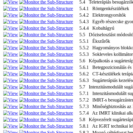
5.4 Teleterápiás besugárzó
5.4.1 Röntgenkészülékek
5.4.2 Elektrongyorsítók
5.4.3 Egyéb részecske gyor
5.4.4 Kobaltágyú
5.5 Dóziseloszlást módosító
5.5.1 Ékszűrők
5.5.2 Hagyományos blokk
5.5.3 Sokleveles kollimáto
5.6 Képalkotás a sugárterá
5.6.1 Betegpozicionálás és 
5.6.2 CT-készülékek terápi
5.6.3 Sugárterápiás kezelés
5.7 Intenzitásmodulált sugá
5.7.1 Intenzitásmodulált su
5.7.2 IMRT-s besugárzáste
5.7.3 Minőségbiztosítás az
5.7.4 Az IMRT klinikai alk
5.8 Képvezérelt sugárteráp
5.8.1 Az IGRT technikai le
5.8.2 Mozgó céltérfogat be