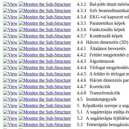
4.3.2 Bal-jobb shunt mérés
4.3.3 Szív heamodinamikai p
4.3.4 EKG-val kapuzott szív
4.3.5 Parametrikus képek
4.3.6 Funkcionális képek
4.3.7 Kondenzált képek
4.4 Három dimenziós (3D) a
4.4.1 Általános bevezetés
4.4.2 Felület megjelenítés (
4.4.3 Algoritmusok
4.4.4 Térfogat megjelenítés
4.4.5 A felület és térfogat 
4.4.6 Három dimenziós par
4.4.7 Korrekciók
4.4.8 Transzformációk
4.5 Irodalomjegyzék
5 Képalkotás szerepe a sug
5.1 A sugárterápia múltja és
5.2 A sugárterápia fejlődé
5.3 Teleterápiás besugárzás