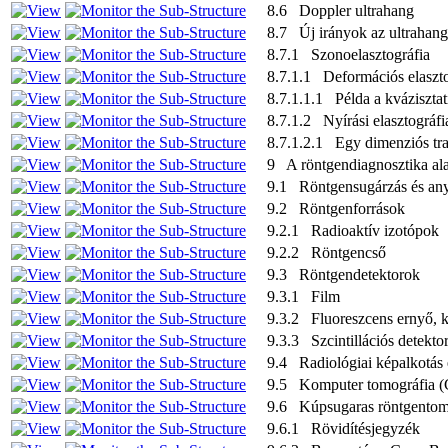
8.6 Doppler ultrahang
8.7 Új irányok az ultrahang
8.7.1 Szonoelasztográfia
8.7.1.1 Deformációs elaszto
8.7.1.1.1 Példa a kváziszta
8.7.1.2 Nyírási elasztográfi
8.7.1.2.1 Egy dimenziós tra
9 A röntgendiagnosztika ala
9.1 Röntgensugárzás és anya
9.2 Röntgenforrások
9.2.1 Radioaktív izotópok
9.2.2 Röntgencső
9.3 Röntgendetektorok
9.3.1 Film
9.3.2 Fluoreszcens ernyő, k
9.3.3 Szcintillációs detekto
9.4 Radiológiai képalkotás 
9.5 Komputer tomográfia (C
9.6 Kúpsugaras röntgentom
9.6.1 Rövidítésjegyzék