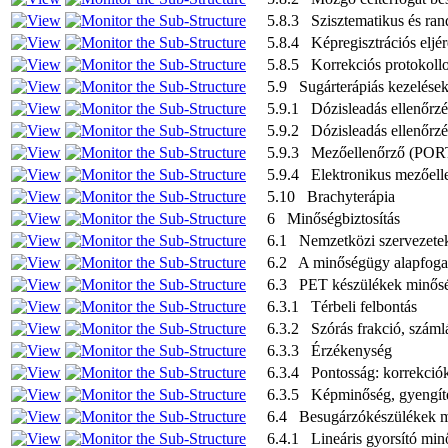
5.8.3 Szisztematikus és ra
5.8.4 Képregisztrációs eljé
5.8.5 Korrekciós protokoll
5.9 Sugárterápiás kezelések
5.9.1 Dózisleadás ellenőrz
5.9.2 Dózisleadás ellenőrzé
5.9.3 Mezőellenőrző (PORT
5.9.4 Elektronikus mezőell
5.10 Brachyterápia
6 Minőségbiztosítás
6.1 Nemzetközi szervezetek
6.2 A minőségügy alapfoga
6.3 PET készülékek minőség
6.3.1 Térbeli felbontás
6.3.2 Szórás frakció, számlá
6.3.3 Érzékenység
6.3.4 Pontosság: korrekciók
6.3.5 Képminőség, gyengítés
6.4 Besugárzókészülékek mi
6.4.1 Lineáris gyorsító min