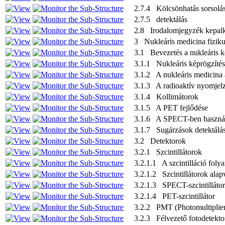
2.7.4 Kölcsönhatás sorsolá
2.7.5 detektálás
2.8 Irodalomjegyzék kepalko
3 Nukleáris medicina fizik
3.1 Bevezetés a nukleáris k
3.1.1 Nukleáris képrögzítés
3.1.2 A nukleáris medicina 
3.1.3 A radioaktív nyomjelzés
3.1.4 Kollimátorok
3.1.5 A PET fejlődése
3.1.6 A SPECT-ben használ
3.1.7 Sugárzások detektálás
3.2 Detektorok
3.2.1 Szcintillátorok
3.2.1.1 A szcintilláció folya
3.2.1.2 Szcintillátorok alap
3.2.1.3 SPECT-szcintillátor
3.2.1.4 PET-szcintillátor
3.2.2 PMT (Photomultiplie
3.2.3 Félvezető fotodetekto