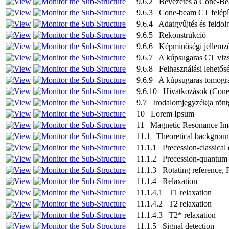
9.6.2 Bevezetés a Cone-Be
9.6.3 Cone-beam CT felépí
9.6.4 Adatgyűjtés és feldol
9.6.5 Rekonstrukció
9.6.6 Képminőségi jellemz
9.6.7 A kúpsugaras CT vizsg
9.6.8 Felhasználási lehetős
9.6.9 A kúpsugaras tomográf
9.6.10 Hivatkozások (Con
9.7 Irodalomjegyzék(a röntg
10 Lorem Ipsum
11 Magnetic Resonance Im
11.1 Theoretical backgroun
11.1.1 Precession-classical 
11.1.2 Precession-quantum 
11.1.3 Rotating reference, 
11.1.4 Relaxation
11.1.4.1 T1 relaxation
11.1.4.2 T2 relaxation
11.1.4.3 T2* relaxation
11.1.5 Signal detection